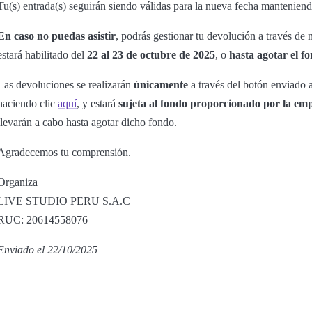
Tu(s) entrada(s) seguirán siendo válidas para la nueva fecha manteniend
En caso no puedas asistir
, podrás gestionar tu devolución a través de
estará habilitado del
22 al 23 de octubre de 2025
, o
hasta agotar el f
Las devoluciones se realizarán
únicamente
a través del botón enviado a
haciendo clic
aquí
, y estará
sujeta al fondo proporcionado por la em
llevarán a cabo hasta agotar dicho fondo.
Agradecemos tu comprensión.
Organiza
LIVE STUDIO PERU S.A.C
RUC: 20614558076
Enviado el 22/10/2025