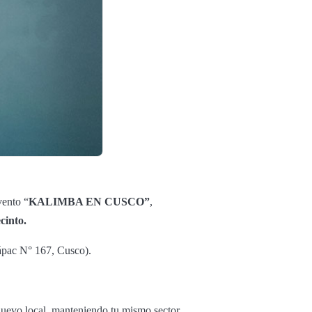
vento “
KALIMBA EN CUSCO”
,
cinto.
pac N° 167, Cusco).
nuevo local, manteniendo tu mismo sector.