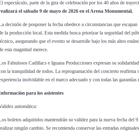
El espectáculo, parte de la gira de celebración por los 40 años de trayec
realizará el sábado 9 de mayo de 2026 en el Arena Monumental.
La decisión de posponer la fecha obedece a circunstancias que escapan 
de la producción local. Esta medida busca priorizar la seguridad del públ
técnico, asegurando que el evento se desarrolle bajo los más altos está
de esta magnitud merece.
Los Fabulosos Cadillacs e Iguana Producciones expresan su solidarida
con la tranquilidad de todos. La reprogramación del concierto reafirma 
experiencia inolvidable en el marco adecuado y con todas las garantías 
Información para los asistentes
Validez automática:
Los boletos adquiridos mantendrán su validez para la nueva fecha del 
realizar ningún cambio. Se recomienda conservar las entradas originales