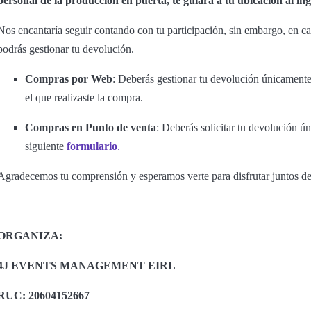
personal de la producción en puerta, te guiará a tu ubicación al ing
Nos encantaría seguir contando con tu participación, sin embargo, en 
podrás gestionar tu devolución.
Compras por Web
: Deberás gestionar tu devolución únicamente
el que realizaste la compra.
Compras en Punto de venta
: Deberás solicitar tu devolución ú
siguiente
formulario
.
Agradecemos tu comprensión y esperamos verte para disfrutar juntos de
ORGANIZA:
4J EVENTS MANAGEMENT EIRL
RUC: 20604152667